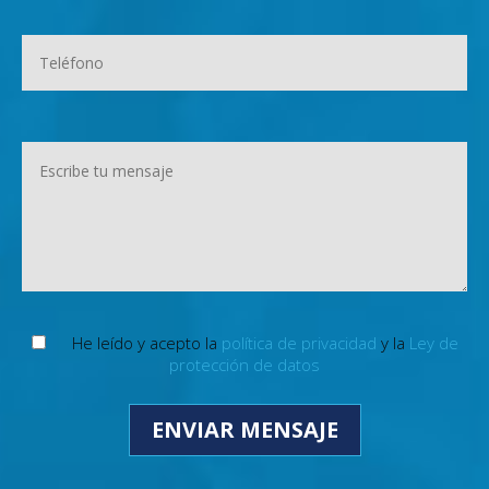
He leído y acepto la
política de privacidad
y la
Ley de
protección de datos