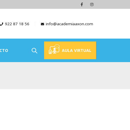
922 87 18 56
info@academiaaxon.com
CTO
AULA VIRTUAL