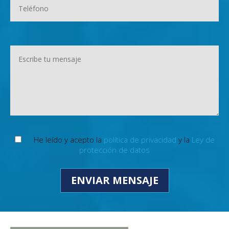
He leído y acepto la
política de privacidad
y la
Ley de
protección de datos