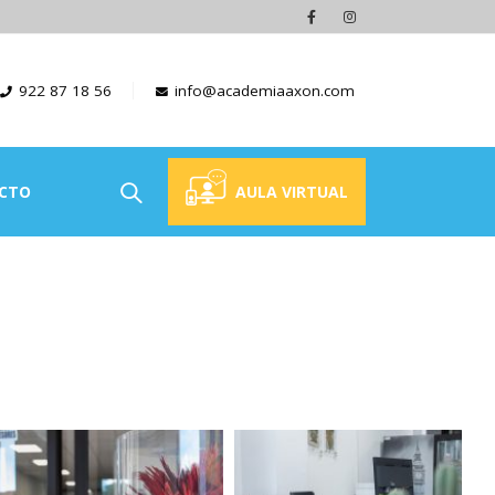
922 87 18 56
info@academiaaxon.com
CTO
AULA VIRTUAL