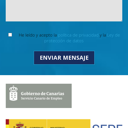
He leído y acepto la
política de privacidad
y la
Ley de
protección de datos